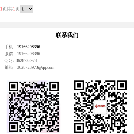
1
页|共
1
页
联系我们
手机：
19166208396
微信：
19166208396
Q Q：
3628728973
邮箱：
3628728973@qq.com