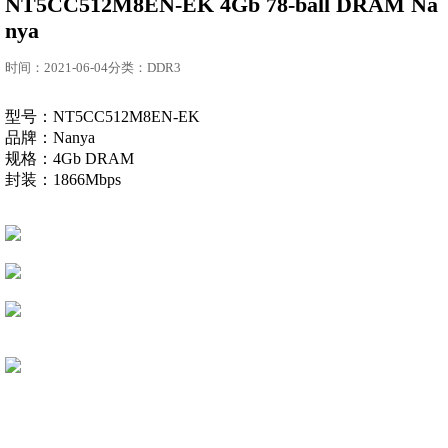
NT5CC512M8EN-EK 4Gb 78-ball DRAM Na
nya
时间：2021-06-04分类：DDR3
型号：NT5CC512M8EN-EK
品牌：Nanya
规格：4Gb
DRAM
封装：1866Mbps