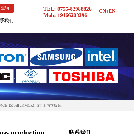
TEL: 0755-82988826
CN
EN
|
Mob:
19166208396
系我们
F4G64HZ-2G6B2 SODIMM DDR4 镁光
41 32GB eMMC5.1 三星存储芯片 PC/NB
4GB 153ball eMMC5.1 海力士内存条 应
平板 5G
DS-046 AAT:D 8G FBGA LPDDR4 美光
用医疗
K-046 WT:D 32G FBGA LPDDR4 美光
F4G64HZ-2G6B2 SODIMM DDR4 镁光
s production
联系我们