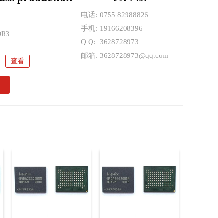
41 32GB eMMC5.1 三星存储芯片 PC/NB
电话:
0755 82988826
4GB 153ball eMMC5.1 海力士内存条 应
平板 5G
手机:
19166208396
DR3
DS-046 AAT:D 8G FBGA LPDDR4 美光
Q Q:
用医疗
3628728973
邮箱:
3628728973@qq.com
K-046 WT:D 32G FBGA LPDDR4 美光
查看