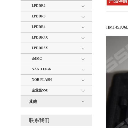
产品详情
LPDDR2
LPDDR3
LPDDR4
HMT451U
LPDDR4X
LPDDR5X
eMMC
NAND Flash
NOR FLASH
企业级SSD
其他
联系我们