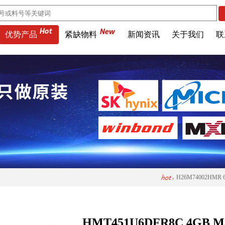
优势产品
紧缺物料
新闻资讯
关于我们
联
MTA32AT
KLMBG2JETD-B0
H26M74002HMR 6
MT53D512M16D1
MT53E512M64D4N
MTA32AT
HMT451U6DFR8C 4GB Mas