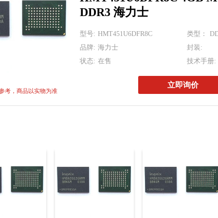
KLMBG2JETD-B0
DDR3 海力士
H26M74002HMR 6
型号:
HMT451U6DFR8C
类型：
D
MT53D512M16D1
品牌:
海力士
封装:
MT53E512M64D4N
状态:
在售
技术手册:
立即询价
参考，商品以实物为准