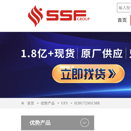
首页
首页
>
优势产品
>
UFS
>
H28U72301CMR
优势产品