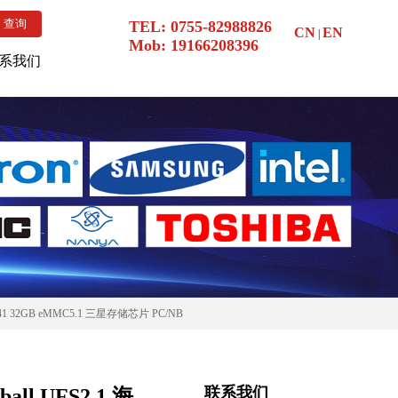
TEL: 0755-82988826
CN
EN
|
Mob:
19166208396
系我们
F4G64HZ-2G6B2 SODIMM DDR4 镁光
41 32GB eMMC5.1 三星存储芯片 PC/NB
4GB 153ball eMMC5.1 海力士内存条 应
平板 5G
DS-046 AAT:D 8G FBGA LPDDR4 美光
用医疗
联系我们
all UFS2.1 海