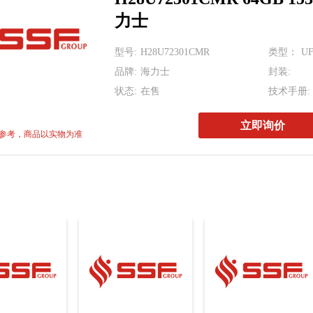
MT53E512M64D4N
力士
MTA32AT
型号:
H28U72301CMR
类型：
U
KLMBG2JETD-B0
品牌:
海力士
封装:
H26M74002HMR 6
状态:
在售
技术手册:
MT53D512M16D1
立即询价
参考，商品以实物为准
MT53E512M64D4N