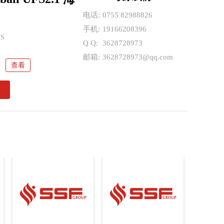
K-046 WT:D 32G FBGA LPDDR4 美光
电话:
0755 82988826
F4G64HZ-2G6B2 SODIMM DDR4 镁光
手机:
19166208396
FS
41 32GB eMMC5.1 三星存储芯片 PC/NB
Q Q:
3628728973
邮箱:
3628728973@qq.com
4GB 153ball eMMC5.1 海力士内存条 应
平板 5G
查看
DS-046 AAT:D 8G FBGA LPDDR4 美光
用医疗
K-046 WT:D 32G FBGA LPDDR4 美光