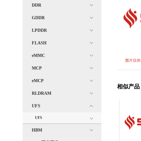
DDR
GDDR
LPDDR
FLASH
eMMC
图片仅供
MCP
eMCP
相似产品
RLDRAM
UFS
UFS
HBM