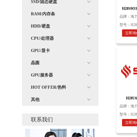
SSD/固态硬盘
H28S9O3
153bal
RAM/内存条
品牌：
海力
型号：
H2
HDD/硬盘
立即询
CPU/处理器
GPU/显卡
晶圆
GPU服务器
HOT OFFER/热料
H28U
其他
品牌：
海力
型号：
H2
联系我们
立即询