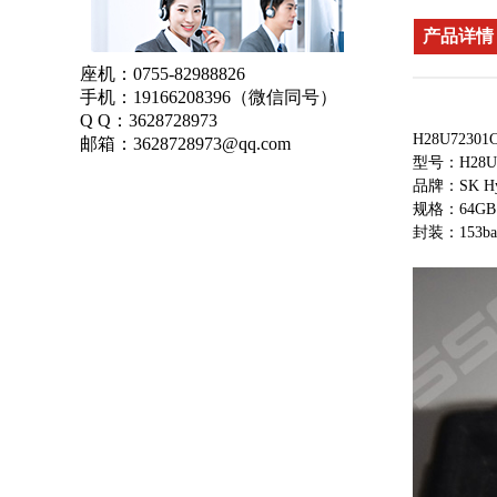
产品详情
座机：
0755-82988826
手机：
19166208396
（微信同号）
Q Q：
3628728973
H28U723
邮箱：
3628728973@qq.com
型号：H28U7
品牌：SK Hy
规格：64GB 
封装：153bal