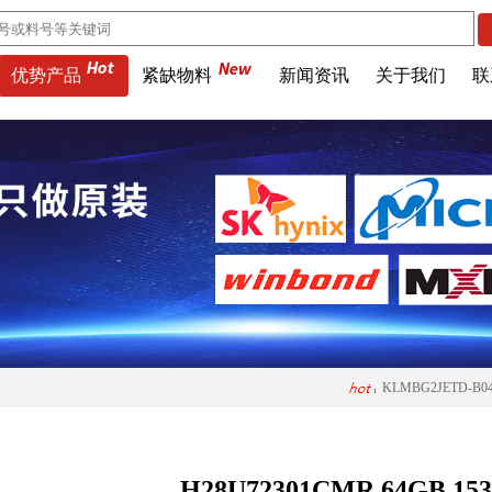
优势产品
紧缺物料
新闻资讯
关于我们
联
MTA32AT
KLMBG2JETD-B0
H26M74002HMR 6
MT53D512M16D1
H28U72301CMR 64GB 153b