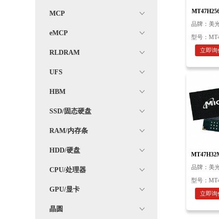
MT47H256
MCP
FBGA
品牌：
美光
eMCP
型号：
MT4
立即询
RLDRAM
UFS
HBM
SSD/固态硬盘
RAM/内存条
HDD/硬盘
MT47H32M
512M F
品牌：
美光
CPU/处理器
型号：
MT47
GPU/显卡
立即询
晶圆