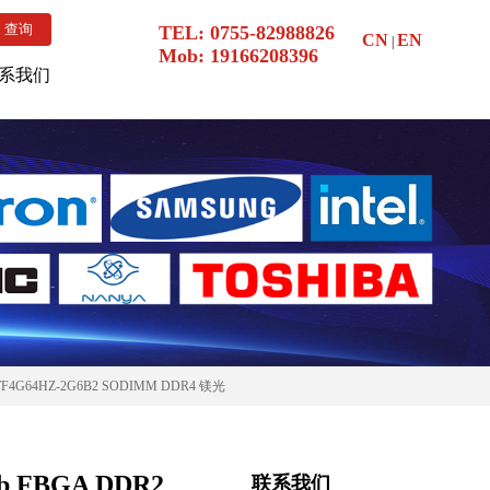
TEL: 0755-82988826
CN
EN
|
Mob:
19166208396
系我们
F4G64HZ-2G6B2 SODIMM DDR4 镁光
41 32GB eMMC5.1 三星存储芯片 PC/NB
4GB 153ball eMMC5.1 海力士内存条 应
平板 5G
DS-046 AAT:D 8G FBGA LPDDR4 美光
用医疗
b FBGA DDR2
联系我们