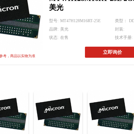
MT53E512M64D4N
美光
MTA32AT
型号:
MT47H128M16RT-25E
类型：
D
KLMBG2JETD-B0
品牌:
美光
封装:
H26M74002HMR 6
状态:
在售
技术手册:
MT53D512M16D1
立即询价
参考，商品以实物为准
MT53E512M64D4N