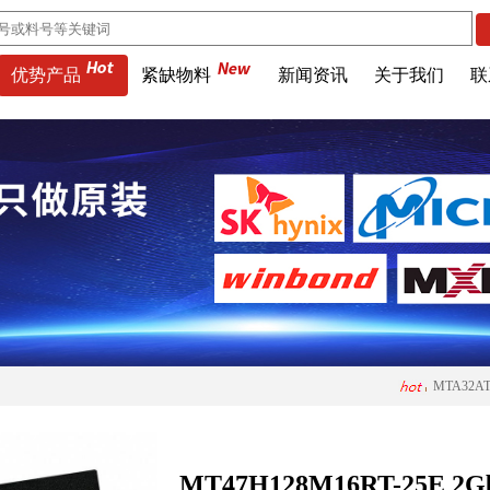
优势产品
紧缺物料
新闻资讯
关于我们
联
MTA32AT
KLMBG2JETD-B0
H26M74002HMR 6
MT53D512M16D1
MT47H128M16RT-25E 2G