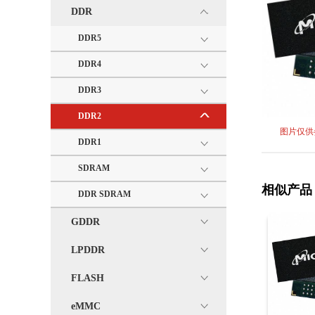
DDR
DDR5
DDR4
DDR3
DDR2
图片仅供
DDR1
SDRAM
相似产品
DDR SDRAM
GDDR
LPDDR
FLASH
eMMC