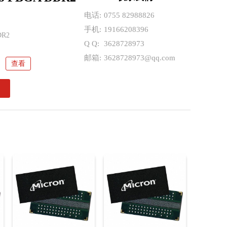
K-046 WT:D 32G FBGA LPDDR4 美光
电话:
0755 82988826
F4G64HZ-2G6B2 SODIMM DDR4 镁光
手机:
19166208396
DR2
41 32GB eMMC5.1 三星存储芯片 PC/NB
Q Q:
3628728973
邮箱:
3628728973@qq.com
4GB 153ball eMMC5.1 海力士内存条 应
平板 5G
查看
DS-046 AAT:D 8G FBGA LPDDR4 美光
用医疗
K-046 WT:D 32G FBGA LPDDR4 美光