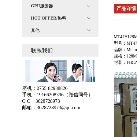
GPU服务器
产品详情
HOT OFFER/热料
其他
MT47H12
型号：MT47H
联系我们
品牌：Micro
规格：128MX
封装：FBG
座机：
0755-82988826
手机：
19166208396
（微信同号）
Q Q：
3628728973
邮箱：
3628728973@qq.com