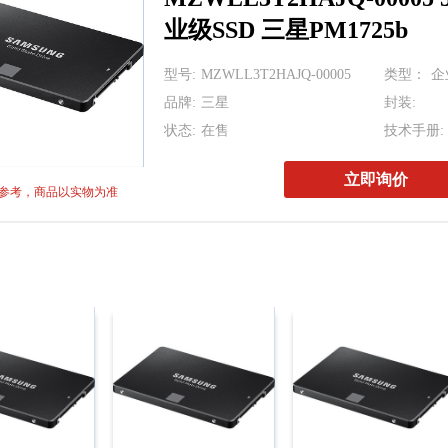
MTA32AT
业级SSD 三星PM1725b
KLMBG2JETD-B0
型号:
MZWLL3T2HAJQ-00005
类型：
企
H26M74002HMR 6
品牌:
三星
封装:
MT53D512M16D1
状态:
在售
技术手册:
MT53E512M64D4N
立即询价
参考，商品以实物为准