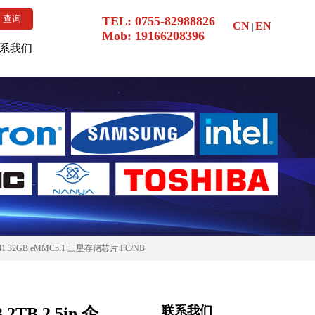
TEL: 0755-82988826
CN
EN
|
Mob:
19166208396
系我们
F4G64HZ-2G6B2 SODIMM DDR4 镁光
41 32GB eMMC5.1 三星存储芯片 PC/NB
4GB 153ball eMMC5.1 海力士内存条 应
平板 5G
DS-046 AAT:D 8G FBGA LPDDR4 美光
用医疗
K-046 WT:D 32G FBGA LPDDR4 美光
联系我们
2TB 2.5in 企