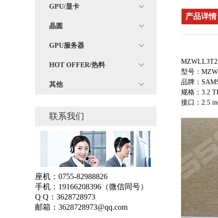
GPU/显卡
产品详情
晶圆
GPU服务器
MZWLL3T
HOT OFFER/热料
型号：MZWLL
品牌：SAM
其他
规格：3.2 T
接口：2.5 in
联系我们
座机：
0755-82988826
手机：
19166208396
（微信同号）
Q Q：
3628728973
邮箱：
3628728973@qq.com