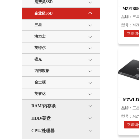
消费类SSD
MZPJB80
企业级SSD
HHHL 
品牌：
三星
三星
型号：
MZ
立即询
海力士
英特尔
镁光
西部数据
金士顿
英睿达
MZWLJ3T
3.84TB 2
RAM/内存条
品牌：
三星
型号：
MZW
HDD/硬盘
立即询
CPU/处理器