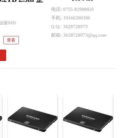
F4G64HZ-2G6B2 SODIMM DDR4 镁光
电话:
0755 82988826
41 32GB eMMC5.1 三星存储芯片 PC/NB
手机:
19166208396
业级SSD
4GB 153ball eMMC5.1 海力士内存条 应
平板 5G
Q Q:
3628728973
邮箱:
3628728973@qq.com
DS-046 AAT:D 8G FBGA LPDDR4 美光
用医疗
查看
K-046 WT:D 32G FBGA LPDDR4 美光