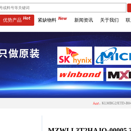
优势产品
紧缺物料
新闻资讯
关于我们
联
MTA32AT
KLMBG2JETD-B0
H26M74002HMR 6
MT53D512M16D1
MT53E512M64D4N
MZWLL3T2HAJQ-00005 3.